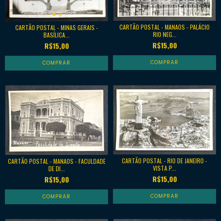
CARTÃO POSTAL - MANAOS - PALÁCIO
CARTÃO POSTAL - MINAS GERAIS -
RIO NEG...
BASÍLICA...
R$15,00
R$15,00
CARTÃO POSTAL - RIO DE JANEIRO -
CARTÃO POSTAL - MANAOS - FACULDADE
VISTA P...
DE DI...
R$15,00
R$15,00