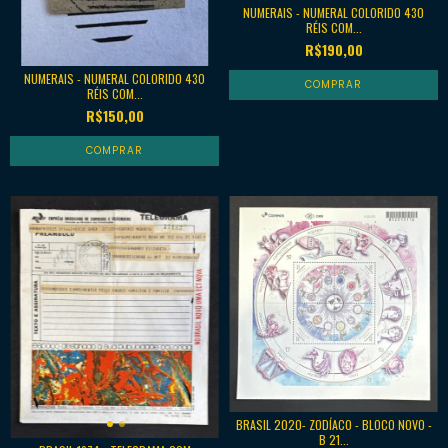
NUMERAIS - NUMERAL COLORIDO 430
RÉIS COM...
R$190,00
NUMERAIS - NUMERAL COLORIDO 430
RÉIS COM...
R$150,00
BRASIL 2020- ZODÍACO - BLOCO NOVO -
B 21...