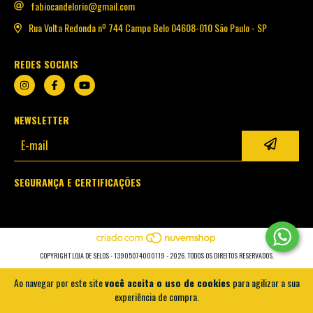
fabiocandelorio@gmail.com
Rua Volta Redonda nº 744 Campo Belo 04608-010 São Paulo - SP
REDES SOCIAIS
NEWSLETTER
SEGURANÇA E CERTIFICAÇÕES
COPYRIGHT LOJA DE SELOS - 13905074000119 - 2026. TODOS OS DIREITOS RESERVADOS.
Ao navegar por este site
você aceita o uso de cookies
para agilizar a sua
experiência de compra.