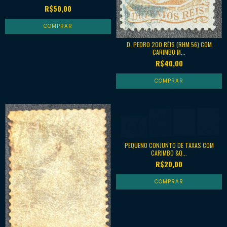
R$50,00
D. PEDRO 200 RÉIS (RHM 56) COM
CARIMBO M...
R$40,00
PEQUENO CONJUNTO DE TAXAS COM
CARIMBO &Q...
R$20,00