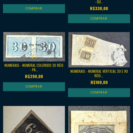
- QU...
R$330,00
NUMERAIS - NUMERAL COLORIDO 30 RÉIS
- PA...
NUMERAIS - NUMERAL VERTICAL 30 E 90
RÉIS...
R$290,00
R$100,00