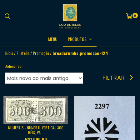
0
MENU
PRODUTOS
Início
/
Filatelia
/
Promoção
/
breadcrumbs.promocao-124
Ordenar por
FILTRAR
NUMERAIS - NUMERAL VERTICAL 300
RÉIS, PA...
R$1.000,00