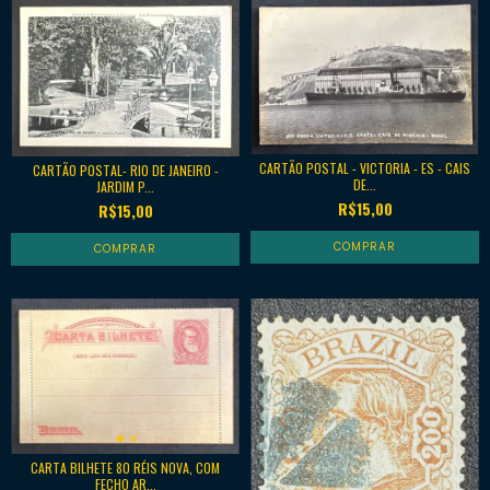
CARTÃO POSTAL - VICTORIA - ES - CAIS
CARTÃO POSTAL- RIO DE JANEIRO -
DE...
JARDIM P...
R$15,00
R$15,00
CARTA BILHETE 80 RÉIS NOVA, COM
FECHO AR...