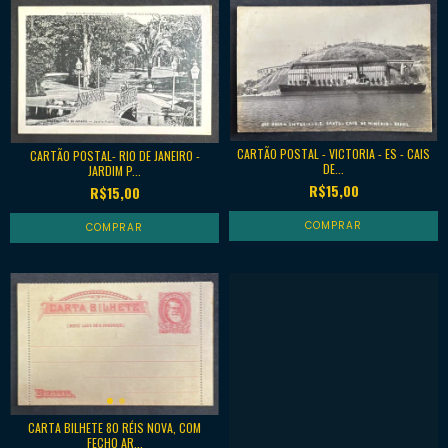
CARTÃO POSTAL - VICTORIA - ES - CAIS
CARTÃO POSTAL- RIO DE JANEIRO -
DE...
JARDIM P...
R$15,00
R$15,00
CARTA BILHETE 80 RÉIS NOVA, COM
FECHO AR...