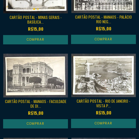
CARTÃO POSTAL - MANAOS - PALÁCIO
CARTÃO POSTAL - MINAS GERAIS -
RIO NEG...
BASÍLICA...
R$15,00
R$15,00
CARTÃO POSTAL - RIO DE JANEIRO -
CARTÃO POSTAL - MANAOS - FACULDADE
VISTA P...
DE DI...
R$15,00
R$15,00