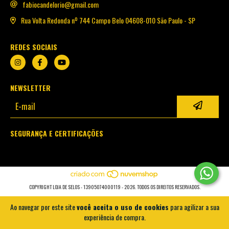
fabiocandelorio@gmail.com
Rua Volta Redonda nº 744 Campo Belo 04608-010 São Paulo - SP
REDES SOCIAIS
NEWSLETTER
SEGURANÇA E CERTIFICAÇÕES
COPYRIGHT LOJA DE SELOS - 13905074000119 - 2026. TODOS OS DIREITOS RESERVADOS.
Ao navegar por este site
você aceita o uso de cookies
para agilizar a sua
experiência de compra.