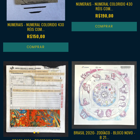
NUMERAIS - NUMERAL COLORIDO 430
RÉIS COM...
R$190,00
NUMERAIS - NUMERAL COLORIDO 430
RÉIS COM...
R$150,00
BRASIL 2020- ZODÍACO - BLOCO NOVO -
B 21...