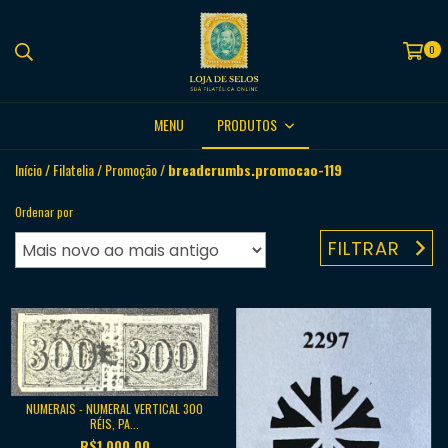
0
MENU
PRODUTOS
Início
/
Filatelia
/
Promoção
/
breadcrumbs.promocao-119
Ordenar por
FILTRAR
NUMERAIS - NUMERAL VERTICAL 300
RÉIS, PA...
R$1.000,00