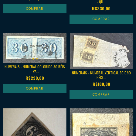
- QU...
R$330,00
NUMERAIS - NUMERAL COLORIDO 30 RÉIS
- PA...
NUMERAIS - NUMERAL VERTICAL 30 E 90
RÉIS...
R$290,00
R$100,00