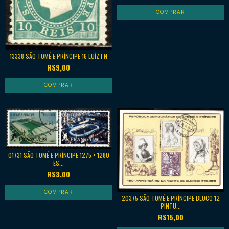
13338 SÃO TOMÉ E PRÍNCIPE 16 LUÍZ I N
R$9,00
01731 SÃO TOMÉ E PRÍNCIPE 1275 + 1280
ES...
R$3,00
20375 SÃO TOMÉ E PRÍNCIPE BLOCO 12
PINTU...
R$15,00