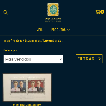
0
MENU
PRODUTOS
Início
/
Filatelia
/
Estrangeiros
/
Luxemburgo.
Ordenar por
FILTRAR
12615 LUXEMBURGO BF11