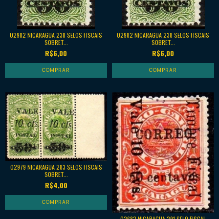
02982 NICARAGUA 238 SELOS FISCAIS
02982 NICARAGUA 238 SELOS FISCAIS
SOBRET...
SOBRET...
R$6,00
R$6,00
02979 NICARAGUA 283 SELOS FISCAIS
SOBRET...
R$4,00
02682 NICARAGUA 291 SELO FISCAL