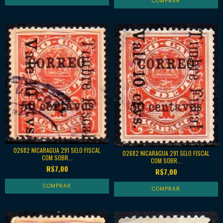
02682 NICARAGUA 291 SELO FISCAL
02682 NICARAGUA 291 SELO FISCAL
COM SOBR...
COM SOBR...
R$7,00
R$7,00