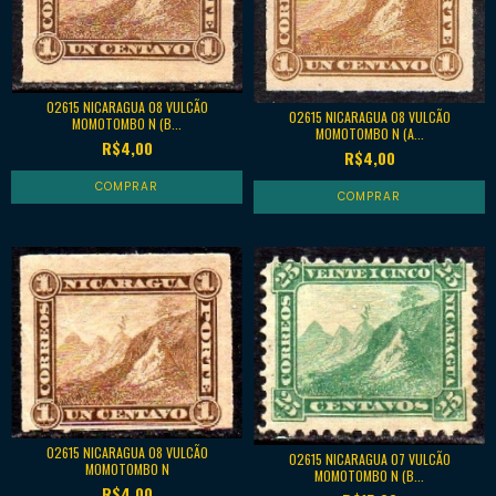
02615 NICARAGUA 08 VULCÃO
02615 NICARAGUA 08 VULCÃO
MOMOTOMBO N (B...
MOMOTOMBO N (A...
R$4,00
R$4,00
02615 NICARAGUA 08 VULCÃO
02615 NICARAGUA 07 VULCÃO
MOMOTOMBO N
MOMOTOMBO N (B...
R$4,00