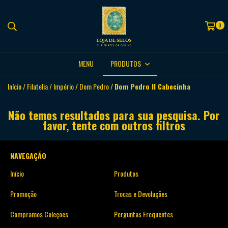
0
MENU
PRODUTOS
Início
/
Filatelia
/
Império
/
Dom Pedro
/
Dom Pedro II Cabecinha
Não temos resultados para sua pesquisa. Por
favor, tente com outros filtros
NAVEGAÇÃO
Início
Produtos
Promoção
Trocas e Devoluções
Compramos Coleções
Perguntas Frequentes