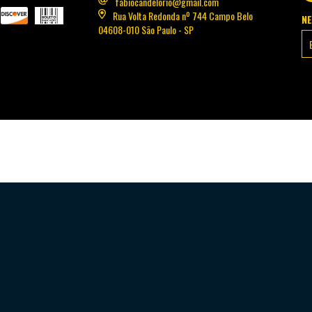
fabiocandelorio@gmail.com
Rua Volta Redonda nº 744 Campo Belo
N
04608-010 São Paulo - SP