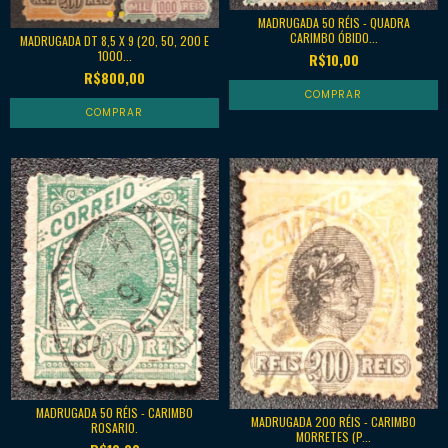
MADRUGADA 50 RÉIS - QUADRA
CARIMBO ÓBIDO...
MADRUGADA DT 8,5 X 9 (20, 50, 200 E
1000...
R$10,00
R$800,00
MADRUGADA 50 RÉIS - CARIMBO
MADRUGADA 200 RÉIS - CARIMBO
ROSARIO.
MORRETES (P...