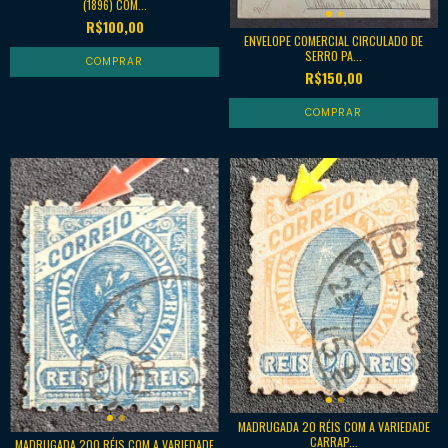
(1896) COM...
R$100,00
ENVELOPE COMERCIAL CIRCULADO DE
SERRO PA...
R$150,00
MADRUGADA 20 RÉIS COM A VARIEDADE
CARRAP...
MADRUGADA 200 RÉIS COM A VARIEDADE