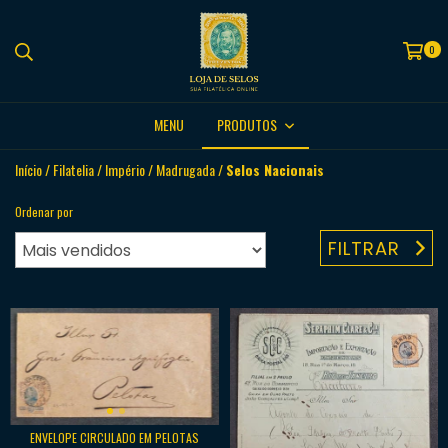
0
MENU
PRODUTOS
Início
/
Filatelia
/
Império
/
Madrugada
/
Selos Nacionais
Ordenar por
FILTRAR
ENVELOPE CIRCULADO EM PELOTAS