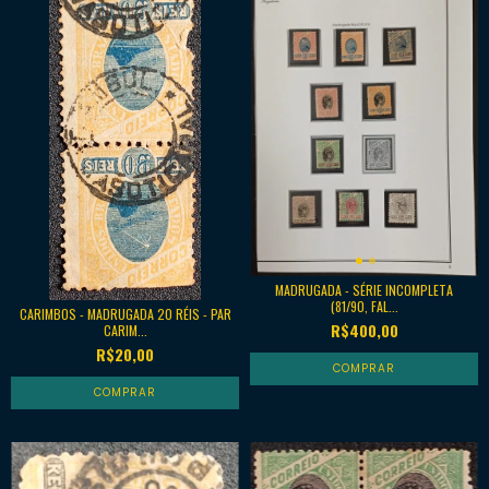
MADRUGADA - SÉRIE INCOMPLETA
(81/90, FAL...
CARIMBOS - MADRUGADA 20 RÉIS - PAR
R$400,00
CARIM...
R$20,00