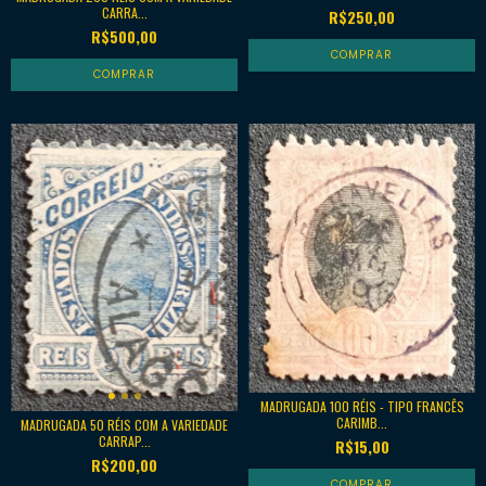
CARRA...
R$250,00
R$500,00
MADRUGADA 100 RÉIS - TIPO FRANCÊS
CARIMB...
MADRUGADA 50 RÉIS COM A VARIEDADE
CARRAP...
R$15,00
R$200,00