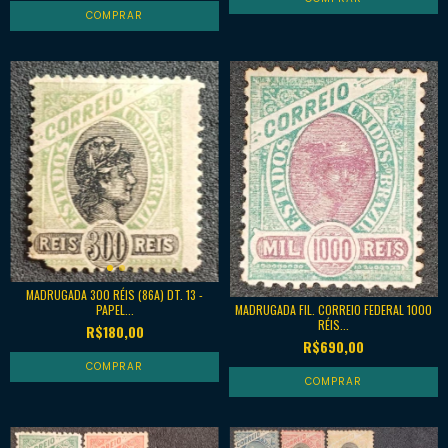
MADRUGADA 300 RÉIS (86A) DT. 13 -
PAPEL...
MADRUGADA FIL. CORREIO FEDERAL 1000
RÉIS...
R$180,00
R$690,00