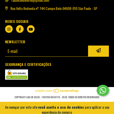
fabiocandelorio@gmail.com
Rua Volta Redonda nº 744 Campo Belo 04608-010 São Paulo - SP
REDES SOCIAIS
NEWSLETTER
SEGURANÇA E CERTIFICAÇÕES
COPYRIGHT LOJA DE SELOS - 13905074000119 - 2026. TODOS OS DIREITOS RESERVADOS.
Ao navegar por este site
você aceita o uso de cookies
para agilizar a sua
experiência de compra.