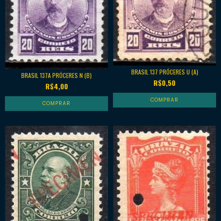
BRASIL 137 PRÓCERES U (A)
BRASIL 137A PRÓCERES N (B)
R$0,50
R$4,00