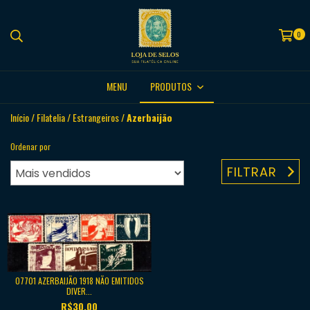
0
MENU
PRODUTOS
Início
/
Filatelia
/
Estrangeiros
/
Azerbaijão
Ordenar por
FILTRAR
07701 AZERBAIJÃO 1918 NÃO EMITIDOS
DIVER...
R$30,00