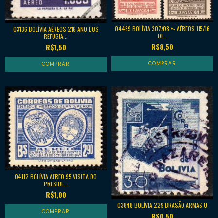
04489 BOLÍVIA 307/08 +- AÉREOS 115/16
03136 BOLÍVIA AÉREOS 216 ANO DOS
DI...
REFUGIA...
R$8,50
R$1,50
04112 BOLÍVIA AÉREO 95 VISITA DO
PRESIDE...
R$1,00
03848 BOLÍVIA 229 BRASÃO ARMAS U
R$0,50