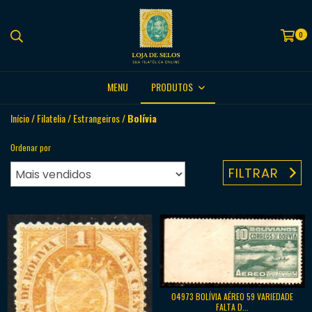
0
MENU
PRODUTOS
Início
/
Filatelia
/
Estrangeiros
/
Bolívia
Ordenar por
FILTRAR
04973 BOLÍVIA AÉREO 59 VARIEDADE
FALTA D...