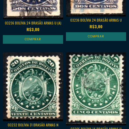
03236 BOLÍVIA 24 BRASÃO ARMAS U
03236 BOLÍVIA 24 BRASÃO ARMAS U (A)
R$3,00
R$3,00
03232 BOLÍVIA 31 BRASÃO ARMAS N
03205 BOLÍVIA 14 BRASÃO ARMAS U