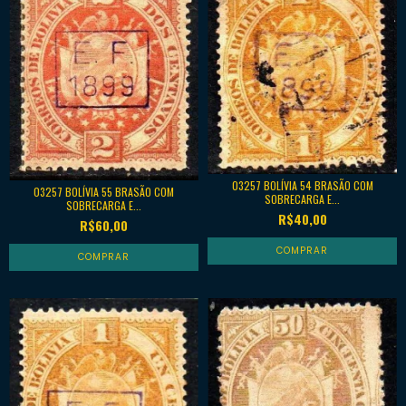
03257 BOLÍVIA 54 BRASÃO COM
03257 BOLÍVIA 55 BRASÃO COM
SOBRECARGA E...
SOBRECARGA E...
R$40,00
R$60,00