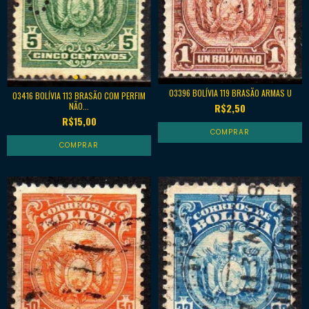
03396 BOLÍVIA 119 BRASÃO ARMAS U
03416 BOLÍVIA 113 BRASÃO COM PERFIM
NÃO...
R$2,50
R$15,00