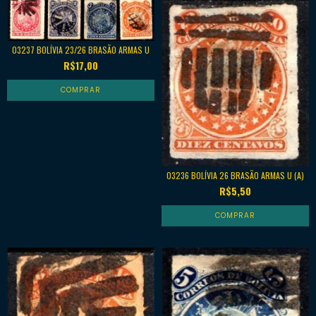
03237 BOLÍVIA 23/26 BRASÃO ARMAS U
R$17,00
03236 BOLÍVIA 26 BRASÃO ARMAS U (A)
R$5,50