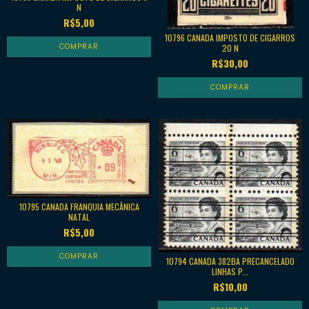
N
R$5,00
10796 CANADA IMPOSTO DE CIGARROS
20 N
R$30,00
10795 CANADA FRANQUIA MECÂNICA
NATAL
R$5,00
10794 CANADA 382BA PRECANCELADO
LINHAS P...
R$10,00