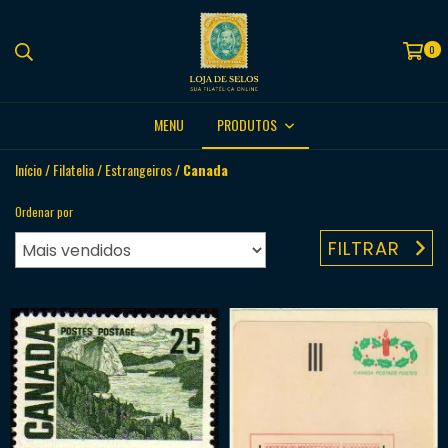
0
MENU
PRODUTOS
Início
/
Filatelia
/
Estrangeiros
/
Canada
Ordenar por
FILTRAR