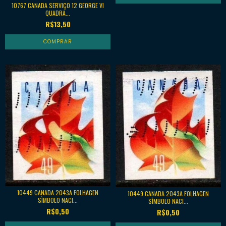
10767 CANADA SERVIÇO 12 GEORGE VI
QUADRA...
R$13,50
10449 CANADA 2043A FOLHAGEN
10449 CANADA 2043A FOLHAGEN
SÌMBOLO NACI...
SÌMBOLO NACI...
R$0,50
R$0,50