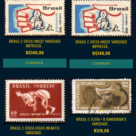
BRASIL C 0612A UNICEF VARIEDADE
BRASIL C 0612A UNICEF VARIEDADE
IMPRESSÃ...
IMPRESSÃ...
R$140,00
R$140,00
BRASIL C 0291A + B BANDEIRANTE
VARIEDADE...
BRASIL C 0363A JOGOS INFANTIS
R$10,00
VARIEDADE...