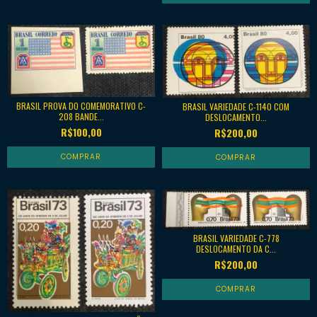
BRASIL PROVA DO COMEMORATIVO C-
BRASIL VARIEDADE C-1140 COM
208 BANDE...
DESLOCAMENTO...
R$100,00
R$200,00
BRASIL VARIEDADE C-778
DESLOCAMENTO DA C...
R$200,00