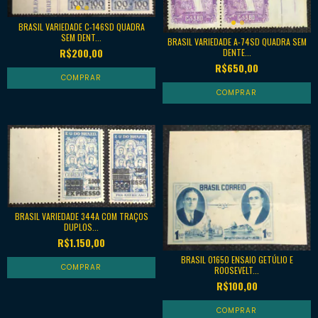
BRASIL VARIEDADE C-146SD QUADRA
SEM DENT...
BRASIL VARIEDADE A-74SD QUADRA SEM
R$200,00
DENTE...
R$650,00
BRASIL VARIEDADE 344A COM TRAÇOS
DUPLOS...
R$1.150,00
BRASIL 01650 ENSAIO GETÚLIO E
ROOSEVELT...
R$100,00