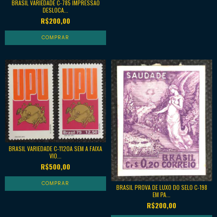
BRASIL VARIEDADE C-785 IMPRESSÃO
DESLOCA...
R$200,00
BRASIL VARIEDADE C-1120A SEM A FAIXA
VIO...
R$500,00
BRASIL PROVA DE LUXO DO SELO C-198
EM PA...
R$200,00