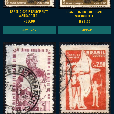
BRASIL C 0291B BANDEIRANTE
BRASIL C 0291B BANDEIRANTE
VARIEDADE 954...
VARIEDADE 954...
R$6,00
R$6,00