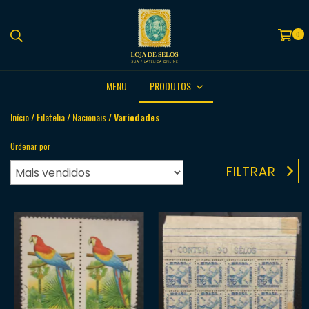
0
MENU
PRODUTOS
Início
/
Filatelia
/
Nacionais
/
Variedades
Ordenar por
FILTRAR