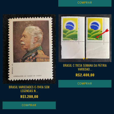
BRASIL C 1103A SEMANA DA PÁTRIA
VARIEDAD...
R$2.400,00
BRASIL VARIEDADES C-1141A SEM
LEGENDAS N...
R$1.200,00