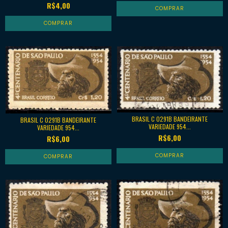
R$4,00
BRASIL C 0291B BANDEIRANTE
BRASIL C 0291B BANDEIRANTE
VARIEDADE 954...
VARIEDADE 954...
R$6,00
R$6,00