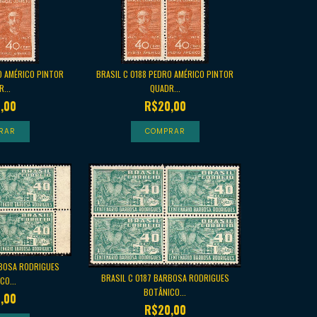
O AMÉRICO PINTOR
BRASIL C 0188 PEDRO AMÉRICO PINTOR
...
QUADR...
,00
R$20,00
RBOSA RODRIGUES
BRASIL C 0187 BARBOSA RODRIGUES
CO...
BOTÂNICO...
,00
R$20,00