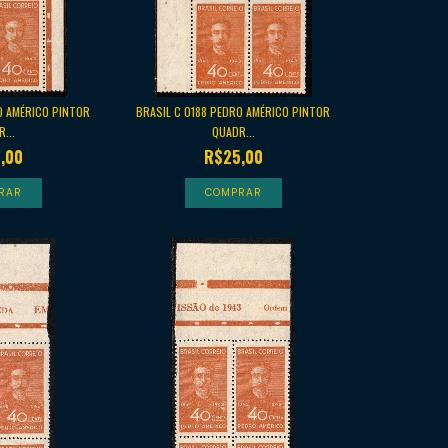
O AMÉRICO PINTOR
BRASIL C 0188 PEDRO AMÉRICO PINTOR
...
QUADR...
,00
R$25,00