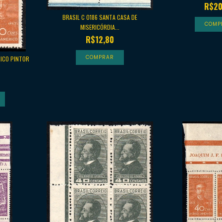
R$20
BRASIL C 0186 SANTA CASA DE
MISERICÓRDIA...
R$12,80
RICO PINTOR