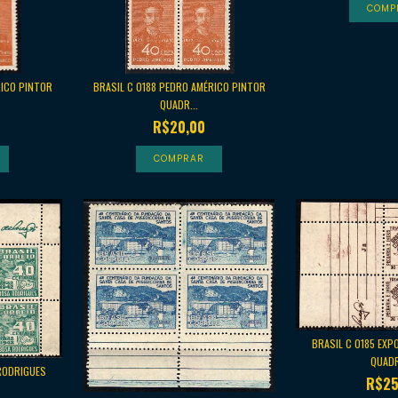
RICO PINTOR
BRASIL C 0188 PEDRO AMÉRICO PINTOR
QUADR...
R$20,00
BRASIL C 0185 EXP
QUADR
RODRIGUES
R$25