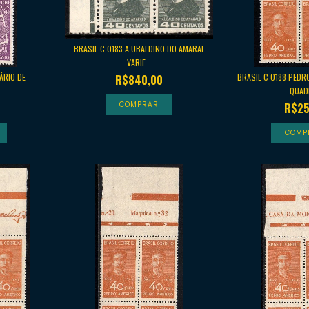
BRASIL C 0183 A UBALDINO DO AMARAL
VARIE...
ÁRIO DE
BRASIL C 0188 PEDR
R$840,00
.
QUADR
R$25