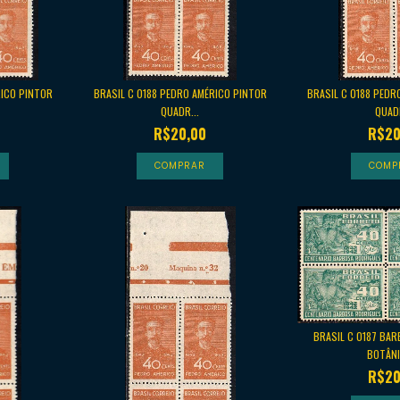
RICO PINTOR
BRASIL C 0188 PEDRO AMÉRICO PINTOR
BRASIL C 0188 PEDR
QUADR...
QUADR
R$20,00
R$20
BRASIL C 0187 BA
BOTÂNI
R$20