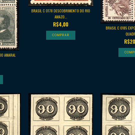
BRASIL C 0178 DESCOBRIMENTO DO RIO
AMAZO...
R$4,00
BRASIL C 0185 EXP
QUADR
R$20
 DO AMARAL