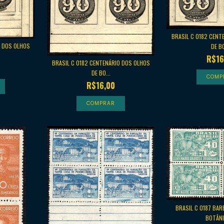
BRASIL C 0182 CENT
O DOS OLHOS
DE BO
R$16
BRASIL C 0182 CENTENÁRIO DOS OLHOS
DE BO...
R$16,00
BRASIL C 0187 BA
BOTÂNI